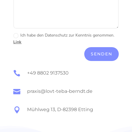
Ich habe den Datenschutz zur Kenntnis genommen.
Link
Alternative:
SENDEN

+49 8802 9137530

praxis@lovt-teba-berndt.de

Mühlweg 13, D-82398 Etting